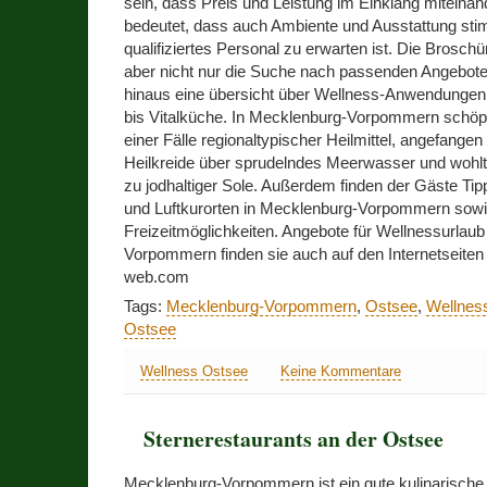
sein, dass Preis und Leistung im Einklang miteina
bedeutet, dass auch Ambiente und Ausstattung st
qualifiziertes Personal zu erwarten ist. Die Broschü
aber nicht nur die Suche nach passenden Angeboten
hinaus eine übersicht über Wellness-Anwendungen
bis Vitalküche. In Mecklenburg-Vorpommern schöp
einer Fälle regionaltypischer Heilmittel, angefange
Heilkreide über sprudelndes Meerwasser und wohlt
zu jodhaltiger Sole. Außerdem finden der Gäste Tip
und Luftkurorten in Mecklenburg-Vorpommern sowi
Freizeitmöglichkeiten. Angebote für Wellnessurlau
Vorpommern finden sie auch auf den Internetseite
web.com
Tags:
Mecklenburg-Vorpommern
,
Ostsee
,
Wellnes
Ostsee
Wellness Ostsee
Keine Kommentare
Sternerestaurants an der Ostsee
Mecklenburg-Vorpommern ist ein gute kulinarische