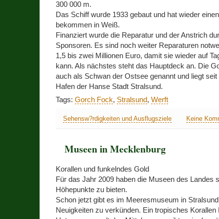
300 000 m.
Das Schiff wurde 1933 gebaut und hat wieder einen 
bekommen in Weiß.
Finanziert wurde die Reparatur und der Anstrich d
Sponsoren. Es sind noch weiter Reparaturen notwe
1,5 bis zwei Millionen Euro, damit sie wieder auf T
kann. Als nächstes steht das Hauptdeck an. Die G
auch als Schwan der Ostsee genannt und liegt seit
Hafen der Hanse Stadt Stralsund.
Tags:
Gorch Fock
,
Stralsund
,
Werft
Sehensw?rdigkeiten und Ausflugsziele
Keine Kom
Museen in Mecklenburg
Korallen und funkelndes Gold
Für das Jahr 2009 haben die Museen des Landes 
Höhepunkte zu bieten.
Schon jetzt gibt es im Meeresmuseum in Stralsun
Neuigkeiten zu verkünden. Ein tropisches Korallen R