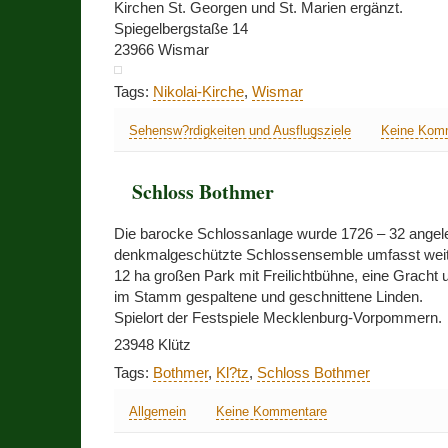
Kirchen St. Georgen und St. Marien ergänzt.
Spiegelbergstaße 14
23966 Wismar
Tags:
Nikolai-Kirche
,
Wismar
Sehensw?rdigkeiten und Ausflugsziele
Keine Kom
Schloss Bothmer
Die barocke Schlossanlage wurde 1726 – 32 angel
denkmalgeschützte Schlossensemble umfasst weitlä
12 ha großen Park mit Freilichtbühne, eine Gracht 
im Stamm gespaltene und geschnittene Linden.
Spielort der Festspiele Mecklenburg-Vorpommern.
23948 Klütz
Tags:
Bothmer
,
Kl?tz
,
Schloss Bothmer
Allgemein
Keine Kommentare