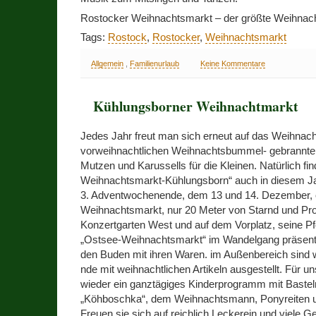
Rostocker Weihnachtsmarkt – der größte Weihnac
Tags:
Rostock
,
Rostocker
,
Weihnachtsmarkt
Allgemein
,
Familienurlaub
Keine Kommentare
Kühlungsborner Weihnachtmarkt
Jedes Jahr freut man sich erneut auf das Weihnach
vorweihnachtlichen Weihnachtsbummel- gebrannte
Mutzen und Karussells für die Kleinen. Natürlich fin
Weihnachtsmarkt-Kühlungsborn“ auch in diesem Ja
3. Adventwochenende, dem 13 und 14. Dezember, ö
Weihnachtsmarkt, nur 20 Meter von Starnd und Pro
Konzertgarten West und auf dem Vorplatz, seine Pf
„Ostsee-Weihnachtsmarkt“ im Wandelgang präsenti
den Buden mit ihren Waren. im Außenbereich sind 
nde mit weihnachtlichen Artikeln ausgestellt. Für un
wieder ein ganztägiges Kinderprogramm mit Baste
„Köhboschka“, dem Weihnachtsmann, Ponyreiten u
Freuen sie sich auf reichlich Leckerein und viele 