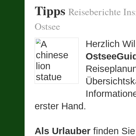
Tipps
Reiseberichte In
Ostsee
Herzlich Wi
OstseeGui
Reiseplanu
Übersichtska
Information
erster Hand.
Als Urlauber
finden Sie