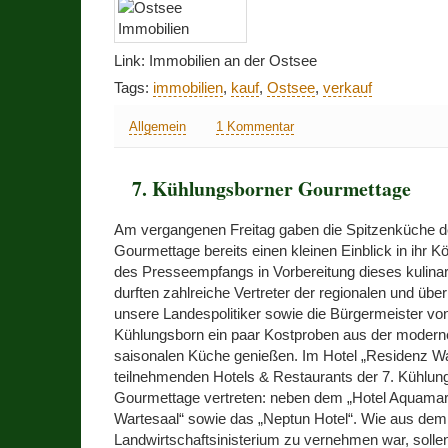
Link: Immobilien an der Ostsee
Tags:
immobilien
,
kauf
,
Ostsee
,
verkauf
Allgemein
1 Kommentar
7. Kühlungsborner Gourmettage
Am vergangenen Freitag gaben die Spitzenküche d
Gourmettage bereits einen kleinen Einblick in ihr
des Presseempfangs in Vorbereitung dieses kulina
durften zahlreiche Vertreter der regionalen und übe
unsere Landespolitiker sowie die Bürgermeister v
Kühlungsborn ein paar Kostproben aus der moderne
saisonalen Küche genießen. Im Hotel „Residenz Wa
teilnehmenden Hotels & Restaurants der 7. Kühlun
Gourmettage vertreten: neben dem „Hotel Aquamari
Wartesaal“ sowie das „Neptun Hotel“. Wie aus de
Landwirtschaftsinisterium zu vernehmen war, solle