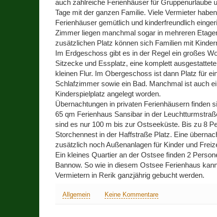
auch zahlreiche Ferienhäuser für Gruppenurlaube
Tage mit der ganzen Familie. Viele Vermieter haben
Ferienhäuser gemütlich und kinderfreundlich eingeri
Zimmer liegen manchmal sogar in mehreren Etage
zusätzlichen Platz können sich Familien mit Kindern
Im Erdgeschoss gibt es in der Regel ein großes W
Sitzecke und Essplatz, eine komplett ausgestattet
kleinen Flur. Im Obergeschoss ist dann Platz für ei
Schlafzimmer sowie ein Bad. Manchmal ist auch ein
Kinderspielplatz angelegt worden.
Übernachtungen in privaten Ferienhäusern finden s
65 qm Ferienhaus Sansibar in der Leuchtturmstra
sind es nur 100 m bis zur Ostseeküste. Bis zu 8 P
Storchennest in der Haffstraße Platz. Eine übernach
zusätzlich noch Außenanlagen für Kinder und Freize
Ein kleines Quartier an der Ostsee finden 2 Perso
Bannow. So wie in diesem Ostsee Ferienhaus kann
Vermietern in Rerik ganzjährig gebucht werden.
Allgemein
Keine Kommentare