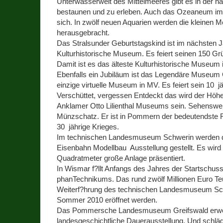
Unterwasserwelt des Mittelmeeres gibt es in der n
bestaunen und zu erleben. Auch das Ozeaneum im
sich. In zwölf neuen Aquarien werden die kleinen
herausgebracht.
Das Stralsunder Geburtstagskind ist im nächsten 
Kulturhistorische Museum. Es feiert seinen 150 Gr
Damit ist es das älteste Kulturhistorische Museum 
Ebenfalls ein Jubiläum ist das Legendäre Museum
einzige virtuelle Museum in MV. Es feiert sein 10 j
Verschüttet, vergessen Entdeckt das wird der Höh
Anklamer Otto Lilienthal Museums sein. Sehenswert
Münzschatz. Er ist in Pommern der bedeutendste F
30 jährige Krieges.
Im technischen Landesmuseum Schwerin werden di
Eisenbahn Modellbau Ausstellung gestellt. Es wird 
Quadratmeter große Anlage präsentiert.
In Wismar f?llt Anfangs des Jahres der Startschu
phanTechnikums. Das rund zwölf Millionen Euro T
Weiterf?hrung des technischen Landesmuseum Sch
Sommer 2010 eröffnet werden.
Das Pommersche Landesmuseum Greifswald erwei
landesgeschichtliche Dauerausstellung. Und schlä