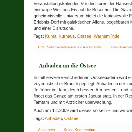
Veranstaltungskalender. Vor den Toren der Hansest
einmalige Welt aus Eis auf die Besucher. Die Galax
geheimnisvolle Universum bietet die fantasievolle E
Erlebnis-Dorf mit galaktischen Aliens, begehbaren
und einer Eisrutsche.
Tags:
Kunst
,
Kurhaus
,
Ostsee
,
Warnem?nde
Orte
,
Sehensw?rdigkeiten und Ausflugsziele
Keine Kommen
Anbaden an die Ostsee
In mittlerweile verschiedenen Ostseebädern wird ei
voyeuristischer Brauch gepflegt: Anbaden in der zu
Je früher im Jahr, desto besser! Am besten – und nu
findet das Ganze am ersten Januar statt. In der R
Tamtam und mit Ärztlicher überwachung.
Auch am 1.1.2009 wird dieses so sein – und wir we
Tags:
Anbaden
,
Ostsee
Allgemein
Keine Kommentare