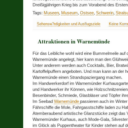
Dreißigjährigen Krieg bis zum Vorabend des Ersten
Tags:
Museen
,
Museum
,
Ostsee
,
Schwerin
,
Strals
Sehensw?rdigkeiten und Ausflugsziele
Keine Kom
Attraktionen in Warnemünde
Für das Leibliche wohl wird eine Bummelmeile auf
Warnemünde angelegt, hier kann man den Glühwei
Unter anderem werden auch Cocktails, Bier, Bratwü
Kartoffelpuffern angeboten. Und man kann an der h
Warnemünde einen Strandspaziergang machen.
Im Handwerkerdorf im Warnemünder Kurhausgarten
und Handwerker ihr Können, wie Holzschnitzereie
Besenbinder, Schmiede, Glasbläser und Töpfer ihr
Im Seebad
Warnemünde
passieren auch im Winter
Fährschiffe die Mole, Fahrgasstschiffe laden zu Haf
Atemberaubend artistische Glanzstücke zeigt das V
Warnemünder Kurhaus, auch Mode-Gala, Silvester
im Glöck als Puppentheater für Kinder stehen auf 