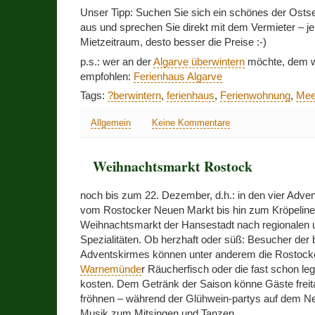
Unser Tipp: Suchen Sie sich ein schönes der Ost
aus und sprechen Sie direkt mit dem Vermieter – je
Mietzeitraum, desto besser die Preise :-)
p.s.: wer an der
Algarve überwintern
möchte, dem wi
empfohlen:
Ferienhaus Algarve
Tags:
?berwintern
,
ferienhaus
,
Ferienwohnung
,
Mee
Allgemein
Keine Kommentare
Weihnachtsmarkt Rostock
noch bis zum 22. Dezember, d.h.: in den vier Adve
vom Rostocker Neuen Markt bis hin zum Kröpeline
Weihnachtsmarkt der Hansestadt nach regionalen 
Spezialitäten. Ob herzhaft oder süß: Besucher der 
Adventskirmes können unter anderem die Rostock
Warnemünde
r Räucherfisch oder die fast schon 
kosten. Dem Getränk der Saison könne Gäste frei
fröhnen – während der Glühwein-partys auf dem Ne
Musik zum Mitsingen und Tanzen.