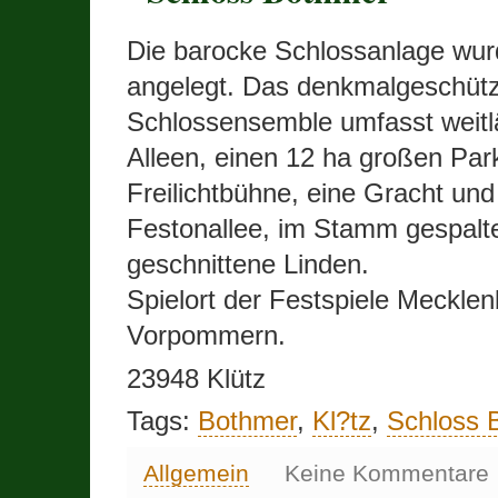
Die barocke Schlossanlage wur
angelegt. Das denkmalgeschütz
Schlossensemble umfasst weitl
Alleen, einen 12 ha großen Par
Freilichtbühne, eine Gracht und
Festonallee, im Stamm gespalt
geschnittene Linden.
Spielort der Festspiele Mecklen
Vorpommern.
23948 Klütz
Tags:
Bothmer
,
Kl?tz
,
Schloss 
Allgemein
Keine Kommentare