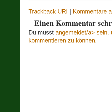
Trackback URI
|
Kommentare a
Einen Kommentar schr
Du musst
angemeldet/a> sein,
kommentieren zu können.