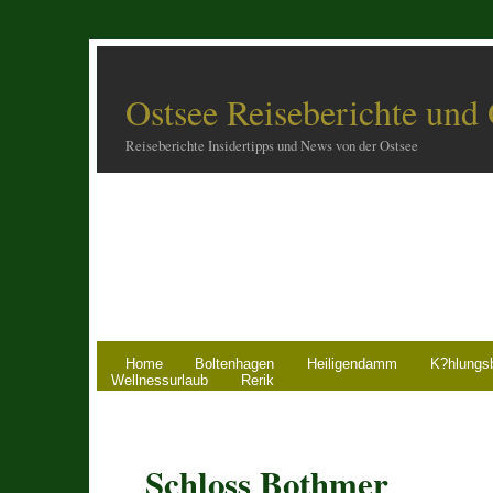
Ostsee Reiseberichte und
Reiseberichte Insidertipps und News von der Ostsee
Home
Boltenhagen
Heiligendamm
K?hlungs
Wellnessurlaub
Rerik
Schloss Bothmer