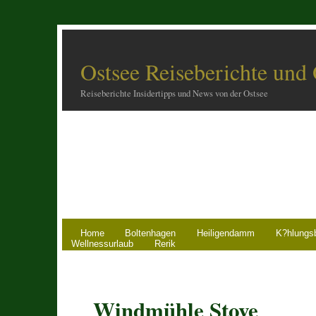
Ostsee Reiseberichte und
Reiseberichte Insidertipps und News von der Ostsee
Home
Boltenhagen
Heiligendamm
K?hlungs
Wellnessurlaub
Rerik
Windmühle Stove