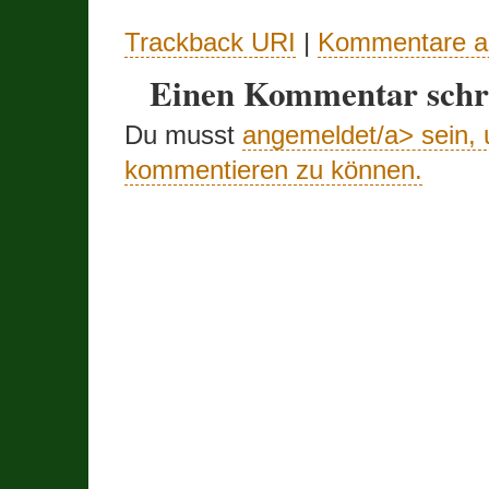
Trackback URI
|
Kommentare a
Einen Kommentar schr
Du musst
angemeldet/a> sein,
kommentieren zu können.