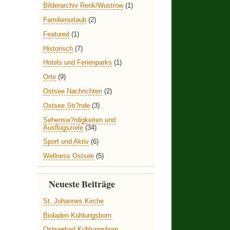
Bilderarchiv Rerik/Wustrow
(1)
Familienurlaub
(2)
Featured
(1)
Historisch
(7)
Hotels und Ferienparks
(1)
Orte
(9)
Ostsee Nachrichten
(2)
Ostsee Str?nde
(3)
Sehensw?rdigkeiten und
Ausflugsziele
(34)
Sport und Aktiv
(6)
Wellness Ostsee
(5)
Neueste Beiträge
St. Johannes Kirche
Bioladen Kühlungsborn
Ostseebad Kühlungsborn