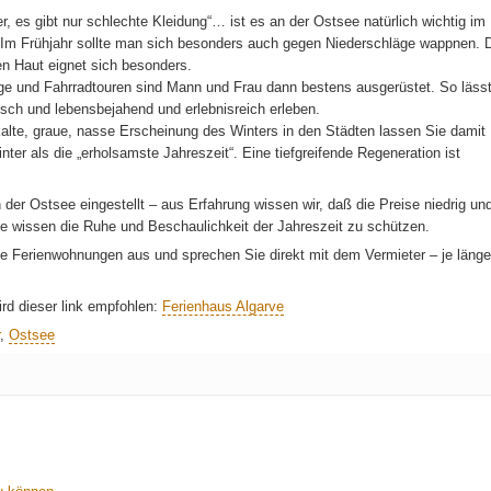
r, es gibt nur schlechte Kleidung“… ist es an der Ostsee natürlich wichtig im
Im Frühjahr sollte man sich besonders auch gegen Niederschläge wappnen. 
n Haut eignet sich besonders.
ge und Fahrradtouren sind Mann und Frau dann bestens ausgerüstet. So läss
isch und lebensbejahend und erlebnisreich erleben.
alte, graue, nasse Erscheinung des Winters in den Städten lassen Sie damit
er als die „erholsamste Jahreszeit“. Eine tiefgreifende Regeneration ist
der Ostsee eingestellt – aus Erfahrung wissen wir, daß die Preise niedrig un
e wissen die Ruhe und Beschaulichkeit der Jahreszeit zu schützen.
e Ferienwohnungen aus und sprechen Sie direkt mit dem Vermieter – je länge
d dieser link empfohlen:
Ferienhaus Algarve
,
Ostsee