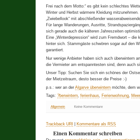
Frei nach dem Motto:“ es gibt kein schlechtes Wette
Winter und Herbst wärmere Kleidung mitzunehmen. 
„Zwiebellook“ mit abschließender wasserabweisende
Für lange Wanderungen, Ausritte, Strandspaziergän
sich gerade auch die kälteren Jahreszeiten optimist
Eine „Winterdepression“ wird zum Fremdwort – die k
hinter sich. Stammgäste schwören sogar auf den Wint
garantiert.
Nur wenige Anbieter haben sich auch überwintern an 
die Vermieter am entspanntesten sind, denn auch si
Unser Tipp: Suchen Sie sich ein schönes der Ostse
der Mietzeitraum, desto besser die Preise :-)
p.s.: wer an der
Algarve überwintern
möchte, dem wir
Tags:
?berwintern
,
ferienhaus
,
Ferienwohnung
,
Meer
Allgemein
Keine Kommentare
Trackback URI
|
Kommentare als RSS
Einen Kommentar schreiben