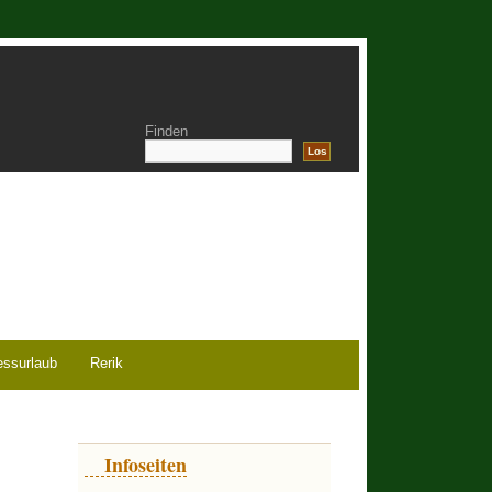
Finden
essurlaub
Rerik
Infoseiten