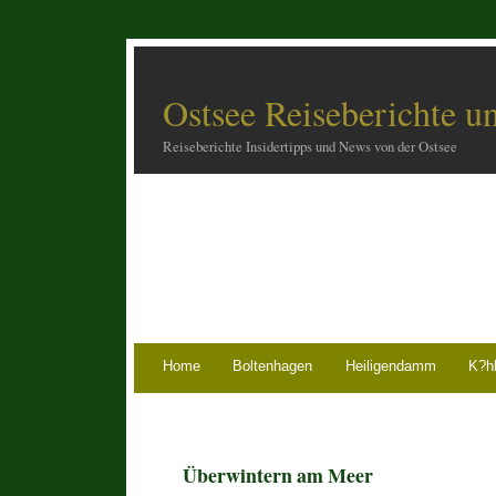
Ostsee Reiseberichte u
Reiseberichte Insidertipps und News von der Ostsee
Home
Boltenhagen
Heiligendamm
K?h
Überwintern am Meer