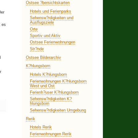
Ostsee ?bersichtskarten
Hotels und Ferienparks
Der
Sehensw?rdigkeiten und
Ausflugsziele
t es
Orte
Sportiv und Aktiv
Ostsee Ferienwohnungen
Str?nde
Ostsee Bilderarchiv
d
K?hlungsborn
r
Hotels K?hlungsborn
Ferienwohnungen K?hlungsborn
West und Ost
Ferienh?user K?hlungsborn
Sehensw?rdigkeiten K?
hlungsborn
Sehensw?rdigkeiten Umgebung
Rerik
Hotels Rerik
Ferienwohnungen Rerik