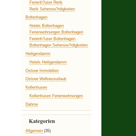
Ferienh?user Rerik
Rerik Sehensw?rdigkeiten
Boltenhagen
Hotels Boltenhagen
Ferienwohnungen Boltenhagen
Ferienh?user Boltenhagen
Boltenhagen Sehensw?rdigkeiten
Heiligendamm
Hotels Heiligendamm
Ostsee Immobilien
Ostsee Wellnessurlaub
Kellenhusen
Kellenhusen Ferienwohnungen
Dahme
Kategorien
Allgemein
(35)