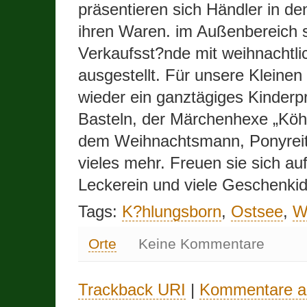
präsentieren sich Händler in d
ihren Waren. im Außenbereich s
Verkaufsst?nde mit weihnachtlic
ausgestellt. Für unsere Kleinen 
wieder ein ganztägiges Kinder
Basteln, der Märchenhexe „Köh
dem Weihnachtsmann, Ponyrei
vieles mehr. Freuen sie sich auf
Leckerein und viele Geschenki
Tags:
K?hlungsborn
,
Ostsee
,
W
Orte
Keine Kommentare
Trackback URI
|
Kommentare a