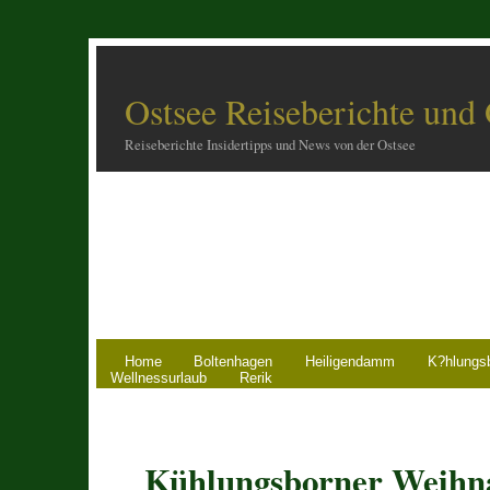
Ostsee Reiseberichte und
Reiseberichte Insidertipps und News von der Ostsee
Home
Boltenhagen
Heiligendamm
K?hlungs
Wellnessurlaub
Rerik
Kühlungsborner Weihn