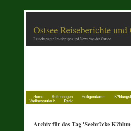
Ostsee Reiseberichte und
Reiseberichte Insidertipps und News von der Ostsee
Home
Boltenhagen
Heiligendamm
K?hlungs
Wellnessurlaub
Rerik
Archiv für das Tag 'Seebr?cke K?hlun