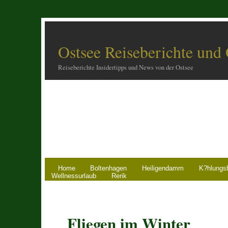
Ostsee Reiseberichte und
Reiseberichte Insidertipps und News von der Ostsee
Home
Boltenhagen
Heiligendamm
K?hlungs
Wellnessurlaub
Rerik
Fliegen im Winter