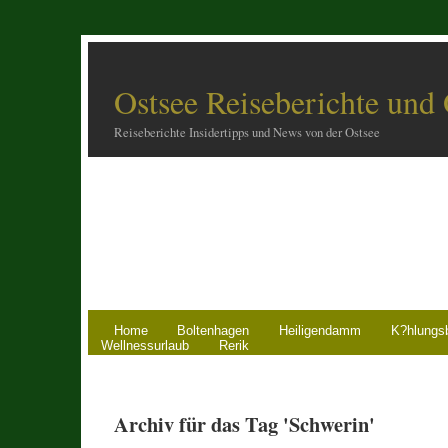
Ostsee Reiseberichte und
Reiseberichte Insidertipps und News von der Ostsee
Home
Boltenhagen
Heiligendamm
K?hlungs
Wellnessurlaub
Rerik
Archiv für das Tag 'Schwerin'