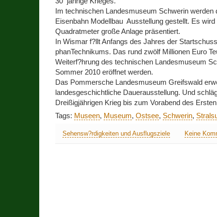
30 jährige Krieges.
Im technischen Landesmuseum Schwerin werden di
Eisenbahn Modellbau Ausstellung gestellt. Es wird 
Quadratmeter große Anlage präsentiert.
In Wismar f?llt Anfangs des Jahres der Startschu
phanTechnikums. Das rund zwölf Millionen Euro T
Weiterf?hrung des technischen Landesmuseum Sch
Sommer 2010 eröffnet werden.
Das Pommersche Landesmuseum Greifswald erwei
landesgeschichtliche Dauerausstellung. Und schlä
Dreißigjährigen Krieg bis zum Vorabend des Ersten
Tags:
Museen
,
Museum
,
Ostsee
,
Schwerin
,
Strals
Sehensw?rdigkeiten und Ausflugsziele
Keine Kom