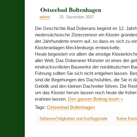
Ostseebad Boltenhagen
admin
25. Dezember 2007
Die Geschichte Bad Doberans beginnt im 12. Jahrh
niedersächsische Zisterzienser ein Kloster gründen
der Jahrhunderte enorm auf, so dass es sich zu ein
Klosteranlagen Mecklenburgs erntwickelte.
Heute begeistert vor allem die einstige Klosterkirc
aller Welt. Das Doberaner Münster ist eines der g
eindrucksvollsten Bauwerke der norddeutschen Bac
Führung sollten Sie sich nicht entgehen lassen. Be
sind die Begehungen des Dachstuhles, die Sie in da
Gebölk und den kleinen Dachreiter führen. Die Rest
um das Kloster herum lassen noch heute die frühe
erahnen lassen.
Den ganzen Beitrag lesen »
Tags:
Ostseebad Boltenhagen
Sehensw?rdigkeiten und Ausflugsziele
Keine Kom