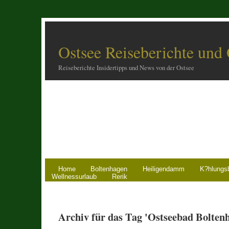
Ostsee Reiseberichte und
Reiseberichte Insidertipps und News von der Ostsee
Home
Boltenhagen
Heiligendamm
K?hlungs
Wellnessurlaub
Rerik
Archiv für das Tag 'Ostseebad Bolten