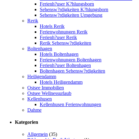
Ferienh?user K?hlungsborn
Sehensw?rdigkeiten K?hlungsborn
Sehensw?rdigkeiten Umgebung
Rerik
Hotels Rerik
Ferienwohnungen Rerik
Ferienh?user Rerik
Rerik Sehensw?rdigkeiten
Boltenhagen
Hotels Boltenhagen
Ferienwohnungen Boltenhagen
Ferienh?user Boltenhagen
Boltenhagen Sehensw?rdigkeiten
Heiligendamm
Hotels Heiligendamm
Ostsee Immobilien
Ostsee Wellnessurlaub
Kellenhusen
Kellenhusen Ferienwohnungen
Dahme
Kategorien
Allgemein
(35)