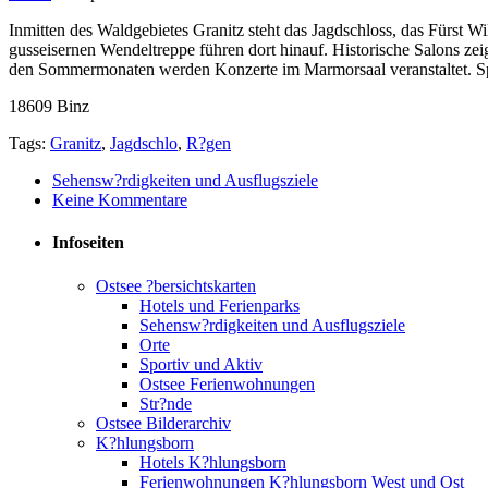
Inmitten des Waldgebietes Granitz steht das Jagdschloss, das Fürst 
gusseisernen Wendeltreppe führen dort hinauf. Historische Salons zei
den Sommermonaten werden Konzerte im Marmorsaal veranstaltet. Sp
18609 Binz
Tags:
Granitz
,
Jagdschlo
,
R?gen
Sehensw?rdigkeiten und Ausflugsziele
Keine Kommentare
Infoseiten
Ostsee ?bersichtskarten
Hotels und Ferienparks
Sehensw?rdigkeiten und Ausflugsziele
Orte
Sportiv und Aktiv
Ostsee Ferienwohnungen
Str?nde
Ostsee Bilderarchiv
K?hlungsborn
Hotels K?hlungsborn
Ferienwohnungen K?hlungsborn West und Ost