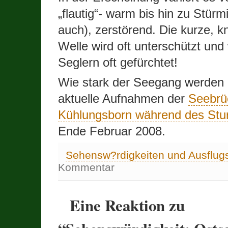
„flautig“- warm bis hin zu Stürm
auch), zerstörend. Die kurze, k
Welle wird oft unterschützt und
Seglern oft gefürchtet!
Wie stark der Seegang werden 
aktuelle Aufnahmen der
Seebrü
Kühlungsborn während des Stu
Ende Februar 2008.
Sehensw?rdigkeiten und Ausflugs
Kommentar
Eine Reaktion zu