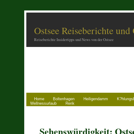
Ostsee Reiseberichte und
Reiseberichte Insidertipps und News von der Ostsee
Home
Boltenhagen
Heiligendamm
K?hlungs
Wellnessurlaub
Rerik
Sehenswürdigkeit: Osts