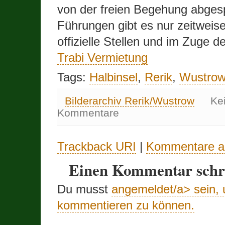
von der freien Begehung abgesp
Führungen gibt es nur zeitweis
offizielle Stellen und im Zuge de
Trabi Vermietung
Tags:
Halbinsel
,
Rerik
,
Wustro
Bilderarchiv Rerik/Wustrow
Ke
Kommentare
Trackback URI
|
Kommentare a
Einen Kommentar schr
Du musst
angemeldet/a> sein,
kommentieren zu können.