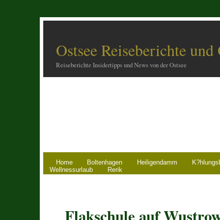
Ostsee Reiseberichte und
Reiseberichte Insidertipps und News von der Ostsee
Home
Boltenhagen
Heiligendamm
K?hlungs
Wellnessurlaub
Rerik
Flakschule auf Wustro