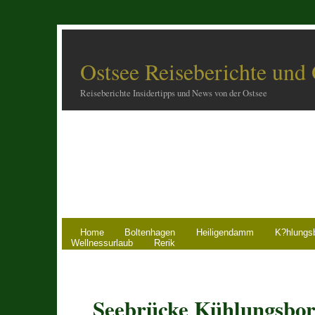
Ostsee Reiseberichte und
Reiseberichte Insidertipps und News von der Ostsee
Home
Boltenhagen
Heiligendamm
K?hlungs
Wellnessurlaub
Rerik
Seebrücke Kühlungsbor