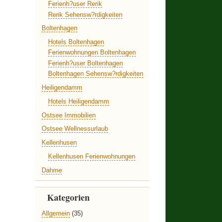
Ferienh?user Rerik
Rerik Sehensw?rdigkeiten
Boltenhagen
Hotels Boltenhagen
Ferienwohnungen Boltenhagen
Ferienh?user Boltenhagen
Boltenhagen Sehensw?rdigkeiten
Heiligendamm
Hotels Heiligendamm
Ostsee Immobilien
Ostsee Wellnessurlaub
Kellenhusen
Kellenhusen Ferienwohnungen
Dahme
Kategorien
Allgemein
(35)