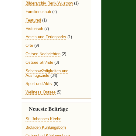
Bilderarchiv Rerik/Wustrow
(1)
Familienurlaub
(2)
Featured
(1)
Historisch
(7)
Hotels und Ferienparks
(1)
Orte
(9)
Ostsee Nachrichten
(2)
Ostsee Str?nde
(3)
Sehensw?rdigkeiten und
Ausflugsziele
(34)
Sport und Aktiv
(6)
Wellness Ostsee
(5)
Neueste Beiträge
St. Johannes Kirche
Bioladen Kühlungsborn
Ostseebad Kühlungsborn