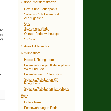
Ostsee ?bersichtskarten
Hotels und Ferienparks
Sehensw?rdigkeiten und
Ausflugsziele
Orte
Sportiv und Aktiv
chen
Ostsee Ferienwohnungen
en
Str?nde
 k?
Ostsee Bilderarchiv
K?hlungsborn
Hotels K?hlungsborn
Ferienwohnungen K?hlungsborn
West und Ost
Ferienh?user K?hlungsborn
e
Sehensw?rdigkeiten K?
hlungsborn
Sehensw?rdigkeiten Umgebung
Rerik
Hotels Rerik
Ferienwohnungen Rerik