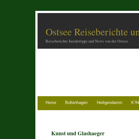
Ostsee Reiseberichte u
Reiseberichte Insidertipps und News von der Ostsee
Home
Boltenhagen
Heiligendamm
K?h
Kunst und Glashaeger