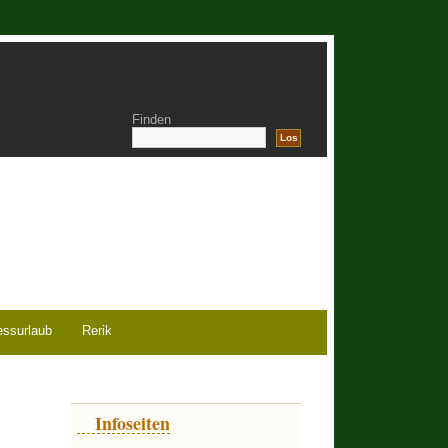
Finden
essurlaub
Rerik
Infoseiten