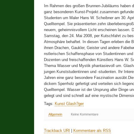
Im Rahmen des großen Brunnen-Jubiläums haben de
ganz besonderen Kunst-Projekt zusammen gefunden. 
Studenten um Maler Hans W. Scheibner am 30. Apri
Quelltempel. Sie präsentierten zehn überlebensgroß
neuem, geheimnisvollem Licht erscheinen lassen. 
Samstag, den 24. Mai 2008, per Kutschfahrt zu besi
Atmosphäre behaftet. In diesen Tagen erleben die 
ihnen Drachen, Gaukler, Geister und andere Fabelwe
nstlerischen Schaffensphase von Studentinnen und 
Dozenten und freischaffenden Künstlers Hans W. Sc
Thema Wasser und Mystik phantasievoll um. Glashä
jungen Kunststudentinnen und -studenten. Ihr Inte
Jahren eine ganz besondere Faszination ausübt.D
dickem Sperrholz gefertigt und verteilen sich lieg
Quelltempel. Wasser ist der Ursprung aller Dinge un
gelegt und sind schnell auf eine mystische Dimensi
Tags:
Kunst Glash?ger
Allgemein
Keine Kommentare
Trackback URI
|
Kommentare als RSS